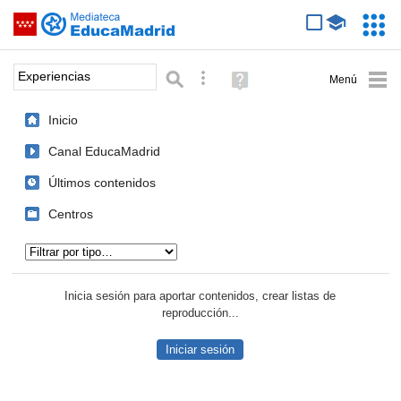
Mediateca de EducaMadrid
Saltar navegación
Servic
Educa
Palabra o frase:
Búsqueda avanzada
Ayuda
(en
ventana
Inicio
nueva)
Canal EducaMadrid
Últimos contenidos
Centros
Tipo de contenido:
Inicia sesión para aportar contenidos, crear listas de
reproducción...
Iniciar sesión