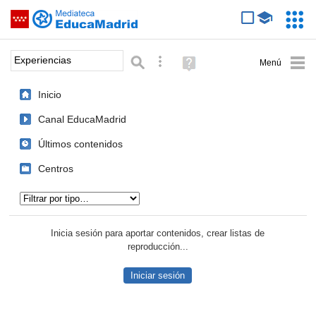
Mediateca de EducaMadrid
Saltar navegación
Servic
Educa
Palabra o frase:
Búsqueda avanzada
Ayuda
(en
ventana
Inicio
nueva)
Canal EducaMadrid
Últimos contenidos
Centros
Tipo de contenido:
Inicia sesión para aportar contenidos, crear listas de
reproducción...
Iniciar sesión