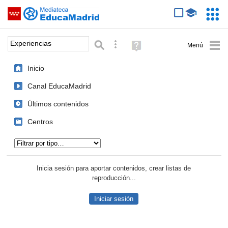
Mediateca de EducaMadrid
Saltar navegación
Servic
Educa
Palabra o frase:
Búsqueda avanzada
Ayuda
(en
ventana
Inicio
nueva)
Canal EducaMadrid
Últimos contenidos
Centros
Tipo de contenido:
Inicia sesión para aportar contenidos, crear listas de
reproducción...
Iniciar sesión