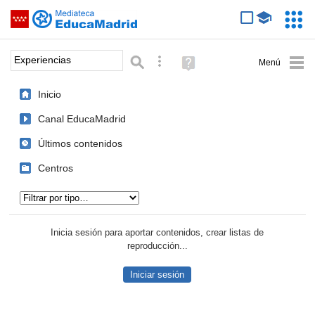
Mediateca de EducaMadrid
Saltar navegación
Servic
Educa
Palabra o frase:
Búsqueda avanzada
Ayuda
(en
ventana
Inicio
nueva)
Canal EducaMadrid
Últimos contenidos
Centros
Tipo de contenido:
Inicia sesión para aportar contenidos, crear listas de
reproducción...
Iniciar sesión