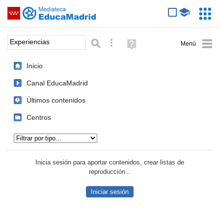
Mediateca de EducaMadrid
Saltar navegación
Servic
Educa
Palabra o frase:
Búsqueda avanzada
Ayuda
(en
ventana
Inicio
nueva)
Canal EducaMadrid
Últimos contenidos
Centros
Tipo de contenido:
Inicia sesión para aportar contenidos, crear listas de
reproducción...
Iniciar sesión