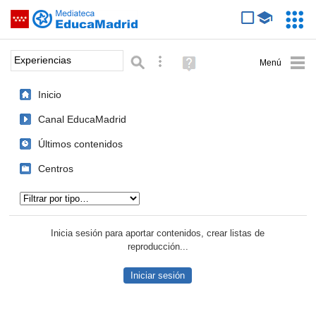
Mediateca de EducaMadrid
Saltar navegación
Servic
Educa
Palabra o frase:
Búsqueda avanzada
Ayuda
(en
ventana
Inicio
nueva)
Canal EducaMadrid
Últimos contenidos
Centros
Tipo de contenido:
Inicia sesión para aportar contenidos, crear listas de
reproducción...
Iniciar sesión