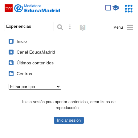
Mediateca de EducaMadrid
Saltar navegación
Servic
Educa
Palabra o frase:
Búsqueda avanzada
Ayuda
(en
ventana
Inicio
nueva)
Canal EducaMadrid
Últimos contenidos
Centros
Tipo de contenido:
Inicia sesión para aportar contenidos, crear listas de
reproducción...
Iniciar sesión