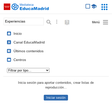
Mediateca de EducaMadrid
Saltar navegación
Servic
Educa
Palabra o frase:
Búsqueda avanzada
Ayuda
(en
ventana
Inicio
nueva)
Canal EducaMadrid
Últimos contenidos
Centros
Tipo de contenido:
Inicia sesión para aportar contenidos, crear listas de
reproducción...
Iniciar sesión