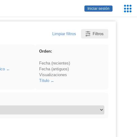
Servic
Iniciar sesión
Educa
Limpiar filtros
Filtros
Orden:
Fecha (recientes)
ico
Fecha (antiguos)
Visualizaciones
Título