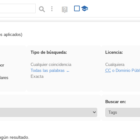
Búsqueda avanzada
Ayuda
(en
ventana
nueva)
os aplicados)
Experiencias
Tipo de búsqueda:
Licencia:
Cualquier coincidencia
Cualquiera
por
Todas las palabras
CC
o Dominio Públ
Exacta
lares
Buscar en:
ngún resultado.