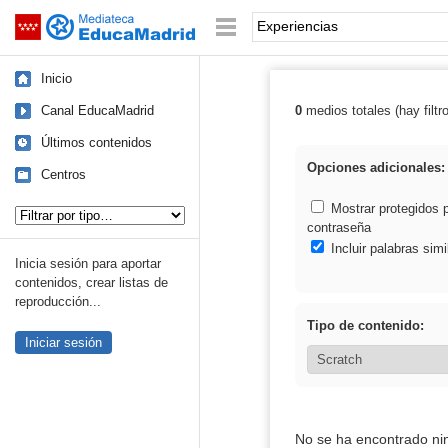
Mediateca de EducaMadrid
Saltar navegación
Palabra o frase:
Inicio
Canal EducaMadrid
0
medios totales (hay filtr
Resultados de: 
Últimos contenidos
Opciones adicionales:
Centros
Tipo de contenido:
Mostrar protegidos 
contraseña
Incluir palabras simi
Inicia sesión para aportar
contenidos, crear listas de
reproducción...
Tipo de contenido:
Iniciar sesión
No se ha encontrado ni