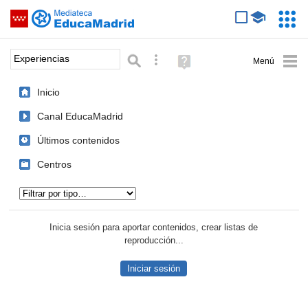
Mediateca de EducaMadrid
Saltar navegación
Servic
Educa
Palabra o frase:
Búsqueda avanzada
Ayuda
(en
ventana
Inicio
nueva)
Canal EducaMadrid
Últimos contenidos
Centros
Tipo de contenido:
Inicia sesión para aportar contenidos, crear listas de
reproducción...
Iniciar sesión