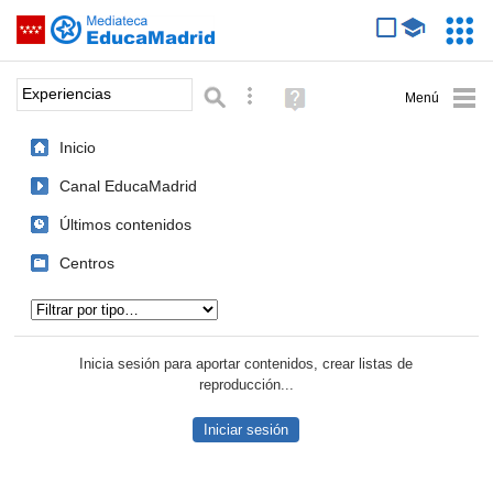
Mediateca de EducaMadrid
Saltar navegación
Servic
Educa
Palabra o frase:
Búsqueda avanzada
Ayuda
(en
ventana
Inicio
nueva)
Canal EducaMadrid
Últimos contenidos
Centros
Tipo de contenido:
Inicia sesión para aportar contenidos, crear listas de
reproducción...
Iniciar sesión