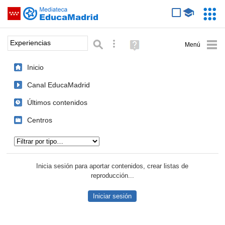
Mediateca de EducaMadrid
Saltar navegación
Servic
Educa
Palabra o frase:
Búsqueda avanzada
Ayuda
(en
ventana
Inicio
nueva)
Canal EducaMadrid
Últimos contenidos
Centros
Tipo de contenido:
Inicia sesión para aportar contenidos, crear listas de
reproducción...
Iniciar sesión