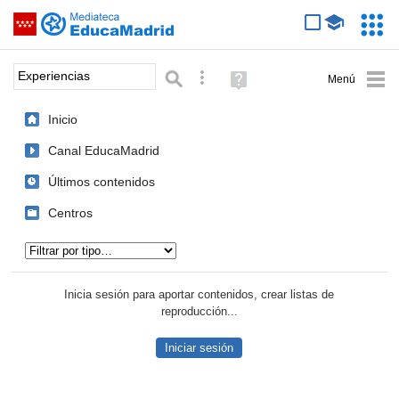
Mediateca de EducaMadrid
Saltar navegación
Servic
Educa
Palabra o frase:
Búsqueda avanzada
Ayuda
(en
ventana
Inicio
nueva)
Canal EducaMadrid
Últimos contenidos
Centros
Tipo de contenido:
Inicia sesión para aportar contenidos, crear listas de
reproducción...
Iniciar sesión