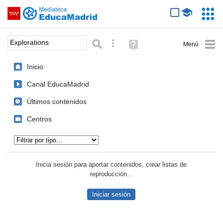
Mediateca de EducaMadrid
Saltar navegación
Servic
Educa
Palabra o frase:
Búsqueda avanzada
Ayuda
(en
ventana
Inicio
nueva)
Canal EducaMadrid
Últimos contenidos
Centros
Tipo de contenido:
Inicia sesión para aportar contenidos, crear listas de
reproducción...
Iniciar sesión