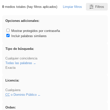
0
medios totales (hay filtros aplicados)
Limpiar filtros
Filtros
Resultados de: Explorations
Opciones adicionales:
Mostrar protegidos por contraseña
Incluir palabras similares
Tipo de búsqueda:
Cualquier coincidencia
Todas las palabras
Exacta
Licencia:
Cualquiera
CC
o Dominio Público
Orden: