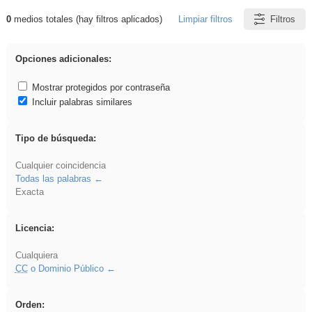
0
medios totales (hay filtros aplicados)
Limpiar filtros
Filtros
Resultados de: Explorations
Opciones adicionales:
Mostrar protegidos por contraseña
Incluir palabras similares
Tipo de búsqueda:
Cualquier coincidencia
Todas las palabras
Exacta
Licencia:
Cualquiera
CC
o Dominio Público
Orden: