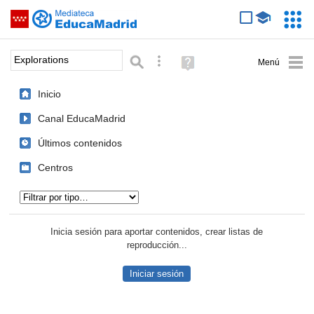
Mediateca de EducaMadrid
Saltar navegación
Servic
Educa
Palabra o frase:
Búsqueda avanzada
Ayuda
(en
ventana
Inicio
nueva)
Canal EducaMadrid
Últimos contenidos
Centros
Tipo de contenido:
Inicia sesión para aportar contenidos, crear listas de
reproducción...
Iniciar sesión