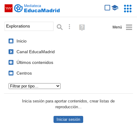
Mediateca de EducaMadrid
Saltar navegación
Servic
Educa
Palabra o frase:
Búsqueda avanzada
Ayuda
(en
ventana
Inicio
nueva)
Canal EducaMadrid
Últimos contenidos
Centros
Tipo de contenido:
Inicia sesión para aportar contenidos, crear listas de
reproducción...
Iniciar sesión