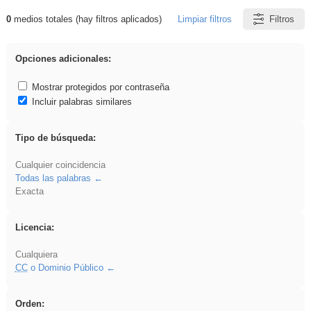
0
medios totales (hay filtros aplicados)
Limpiar filtros
Filtros
Resultados de: Explorations
Opciones adicionales:
Mostrar protegidos por contraseña
Incluir palabras similares
Tipo de búsqueda:
Cualquier coincidencia
Todas las palabras
Exacta
Licencia:
Cualquiera
CC
o Dominio Público
Orden: