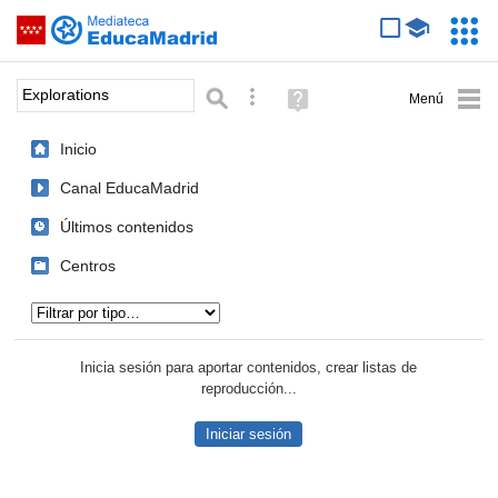
Mediateca de EducaMadrid
Saltar navegación
Servic
Educa
Palabra o frase:
Búsqueda avanzada
Ayuda
(en
ventana
Inicio
nueva)
Canal EducaMadrid
Últimos contenidos
Centros
Tipo de contenido:
Inicia sesión para aportar contenidos, crear listas de
reproducción...
Iniciar sesión