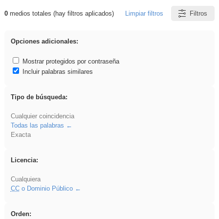
0
medios totales (hay filtros aplicados)
Limpiar filtros
Filtros
Resultados de: Explorations
Opciones adicionales:
Mostrar protegidos por contraseña
Incluir palabras similares
Tipo de búsqueda:
Cualquier coincidencia
Todas las palabras
Exacta
Licencia:
Cualquiera
CC
o Dominio Público
Orden: