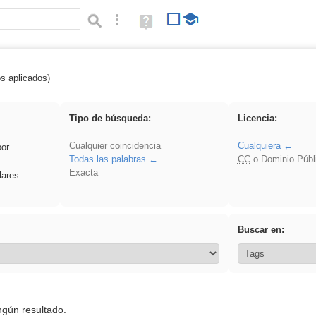
Búsqueda avanzada
Ayuda
(en
ventana
nueva)
os aplicados)
Explorations
Tipo de búsqueda:
Licencia:
Cualquier coincidencia
Cualquiera
por
Todas las palabras
CC
o Dominio Públ
Exacta
lares
Buscar en:
ngún resultado.