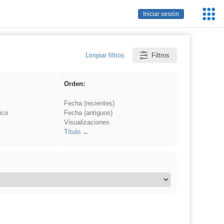
Servic
Iniciar sesión
Educa
Limpiar filtros
Filtros
Orden:
Fecha (recientes)
ico
Fecha (antiguos)
Visualizaciones
Título