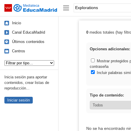
Mediateca de EducaMadrid
Saltar navegación
Palabra o frase:
Inicio
Canal EducaMadrid
0
medios totales (hay filtr
Resultados de: 
Últimos contenidos
Opciones adicionales:
Centros
Tipo de contenido:
Mostrar protegidos 
contraseña
Incluir palabras simi
Inicia sesión para aportar
contenidos, crear listas de
reproducción...
Tipo de contenido:
Iniciar sesión
No se ha encontrado ni