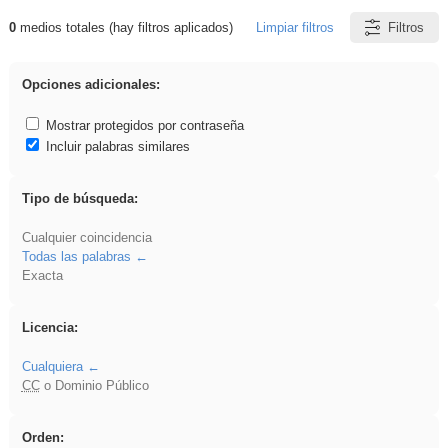
0
medios totales (hay filtros aplicados)
Limpiar filtros
Filtros
Resultados de: Explorations
Opciones adicionales:
Mostrar protegidos por contraseña
Incluir palabras similares
Tipo de búsqueda:
Cualquier coincidencia
Todas las palabras
Exacta
Licencia:
Cualquiera
CC
o Dominio Público
Orden: