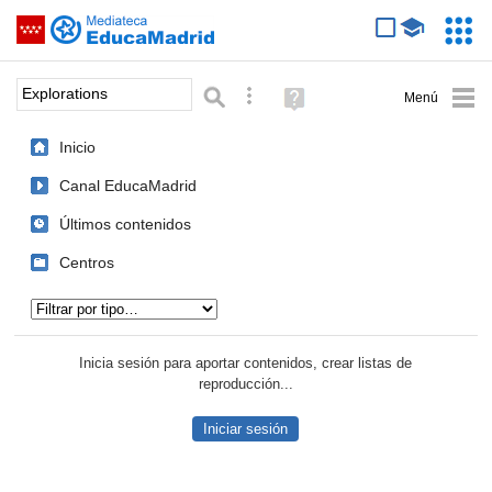
Mediateca de EducaMadrid
Saltar navegación
Servic
Educa
Palabra o frase:
Búsqueda avanzada
Ayuda
(en
ventana
Inicio
nueva)
Canal EducaMadrid
Últimos contenidos
Centros
Tipo de contenido:
Inicia sesión para aportar contenidos, crear listas de
reproducción...
Iniciar sesión