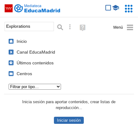
Mediateca de EducaMadrid
Saltar navegación
Servic
Educa
Palabra o frase:
Búsqueda avanzada
Ayuda
(en
ventana
Inicio
nueva)
Canal EducaMadrid
Últimos contenidos
Centros
Tipo de contenido:
Inicia sesión para aportar contenidos, crear listas de
reproducción...
Iniciar sesión