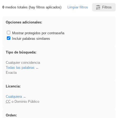
0
medios totales (hay filtros aplicados)
Limpiar filtros
Filtros
Resultados de: Explorations
Opciones adicionales:
Mostrar protegidos por contraseña
Incluir palabras similares
Tipo de búsqueda:
Cualquier coincidencia
Todas las palabras
Exacta
Licencia:
Cualquiera
CC
o Dominio Público
Orden: