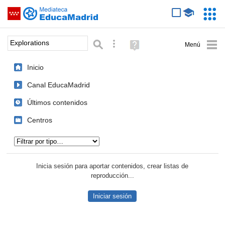
Mediateca de EducaMadrid
Saltar navegación
Servic
Educa
Palabra o frase:
Búsqueda avanzada
Ayuda
(en
ventana
Inicio
nueva)
Canal EducaMadrid
Últimos contenidos
Centros
Tipo de contenido:
Inicia sesión para aportar contenidos, crear listas de
reproducción...
Iniciar sesión