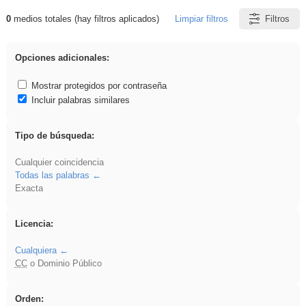
0
medios totales (hay filtros aplicados)
Limpiar filtros
Filtros
Resultados de: Explorations
Opciones adicionales:
Mostrar protegidos por contraseña
Incluir palabras similares
Tipo de búsqueda:
Cualquier coincidencia
Todas las palabras
Exacta
Licencia:
Cualquiera
CC
o Dominio Público
Orden: