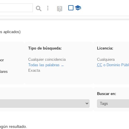
Búsqueda avanzada
Ayuda
(en
ventana
nueva)
os aplicados)
Explorations
Tipo de búsqueda:
Licencia:
Cualquier coincidencia
Cualquiera
por
Todas las palabras
CC
o Dominio Públ
Exacta
lares
Buscar en:
ngún resultado.