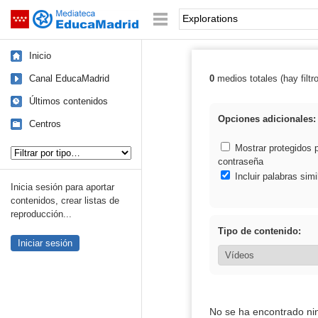
Mediateca de EducaMadrid
Saltar navegación
Palabra o frase:
Inicio
Canal EducaMadrid
0
medios totales (hay filtr
Resultados de: 
Últimos contenidos
Opciones adicionales:
Centros
Tipo de contenido:
Mostrar protegidos 
contraseña
Incluir palabras simi
Inicia sesión para aportar
contenidos, crear listas de
reproducción...
Tipo de contenido:
Iniciar sesión
No se ha encontrado ni