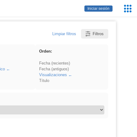
Servic
Iniciar sesión
Educa
Limpiar filtros
Filtros
Orden:
Fecha (recientes)
ico
Fecha (antiguos)
Visualizaciones
Título