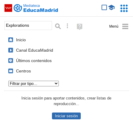
Mediateca de EducaMadrid
Saltar navegación
Servic
Educa
Palabra o frase:
Búsqueda avanzada
Ayuda
(en
ventana
Inicio
nueva)
Canal EducaMadrid
Últimos contenidos
Centros
Tipo de contenido:
Inicia sesión para aportar contenidos, crear listas de
reproducción...
Iniciar sesión