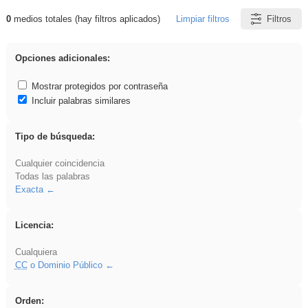
0
medios totales (hay filtros aplicados)
Limpiar filtros
Filtros
Resultados de: Explorations
Opciones adicionales:
Mostrar protegidos por contraseña
Incluir palabras similares
Tipo de búsqueda:
Cualquier coincidencia
Todas las palabras
Exacta
Licencia:
Cualquiera
CC
o Dominio Público
Orden: