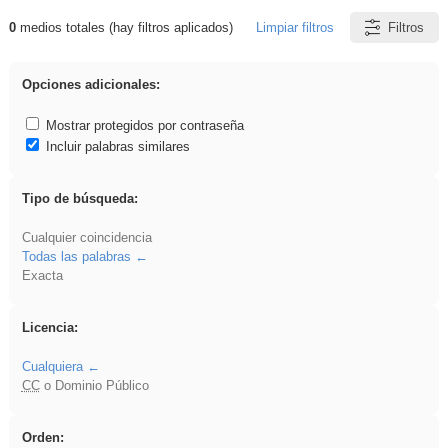
0
medios totales (hay filtros aplicados)
Limpiar filtros
Filtros
Resultados de: Explorations
Opciones adicionales:
Mostrar protegidos por contraseña
Incluir palabras similares
Tipo de búsqueda:
Cualquier coincidencia
Todas las palabras
Exacta
Licencia:
Cualquiera
CC
o Dominio Público
Orden: