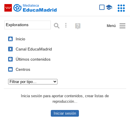
Mediateca de EducaMadrid
Saltar navegación
Servic
Educa
Palabra o frase:
Búsqueda avanzada
Ayuda
(en
ventana
Inicio
nueva)
Canal EducaMadrid
Últimos contenidos
Centros
Tipo de contenido:
Inicia sesión para aportar contenidos, crear listas de
reproducción...
Iniciar sesión