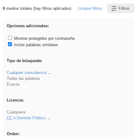
0
medios totales (hay filtros aplicados)
Limpiar filtros
Filtros
Resultados de: Explorations
Opciones adicionales:
Mostrar protegidos por contraseña
Incluir palabras similares
Tipo de búsqueda:
Cualquier coincidencia
Todas las palabras
Exacta
Licencia:
Cualquiera
CC
o Dominio Público
Orden: