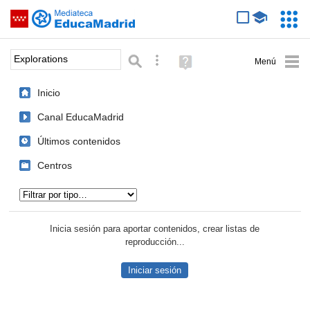
Mediateca de EducaMadrid
Saltar navegación
Servic
Educa
Palabra o frase:
Búsqueda avanzada
Ayuda
(en
ventana
Inicio
nueva)
Canal EducaMadrid
Últimos contenidos
Centros
Tipo de contenido:
Inicia sesión para aportar contenidos, crear listas de
reproducción...
Iniciar sesión