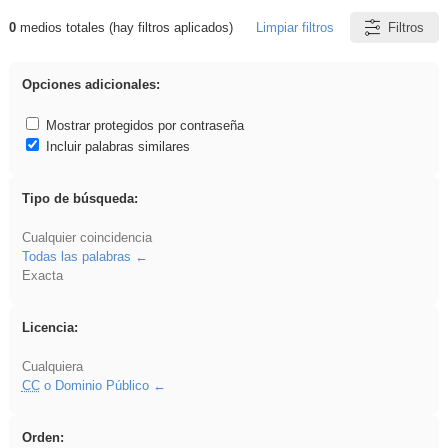
0
medios totales (hay filtros aplicados)
Limpiar filtros
Filtros
Resultados de: Explorations
Opciones adicionales:
Mostrar protegidos por contraseña
Incluir palabras similares
Tipo de búsqueda:
Cualquier coincidencia
Todas las palabras
Exacta
Licencia:
Cualquiera
CC
o Dominio Público
Orden: