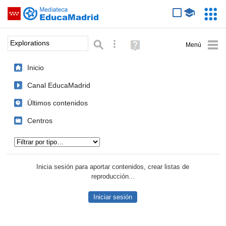
Mediateca de EducaMadrid
Saltar navegación
Servic
Educa
Palabra o frase:
Búsqueda avanzada
Ayuda
(en
ventana
Inicio
nueva)
Canal EducaMadrid
Últimos contenidos
Centros
Tipo de contenido:
Inicia sesión para aportar contenidos, crear listas de
reproducción...
Iniciar sesión