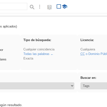
Búsqueda avanzada
Ayuda
(en
ventana
nueva)
os aplicados)
Explorations
Tipo de búsqueda:
Licencia:
Cualquier coincidencia
Cualquiera
por
Todas las palabras
CC
o Dominio Públ
Exacta
lares
Buscar en:
ngún resultado.