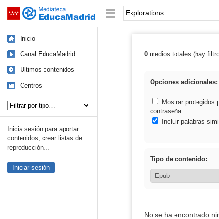
Mediateca de EducaMadrid
Saltar navegación
Palabra o frase:
Inicio
Canal EducaMadrid
0
medios totales (hay filtr
Resultados de: 
Últimos contenidos
Opciones adicionales:
Centros
Tipo de contenido:
Mostrar protegidos 
contraseña
Incluir palabras simi
Inicia sesión para aportar
contenidos, crear listas de
reproducción...
Tipo de contenido:
Iniciar sesión
No se ha encontrado ni