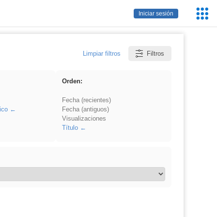
Servic
Iniciar sesión
Educa
Limpiar filtros
Filtros
Orden:
Fecha (recientes)
ico
Fecha (antiguos)
Visualizaciones
Título