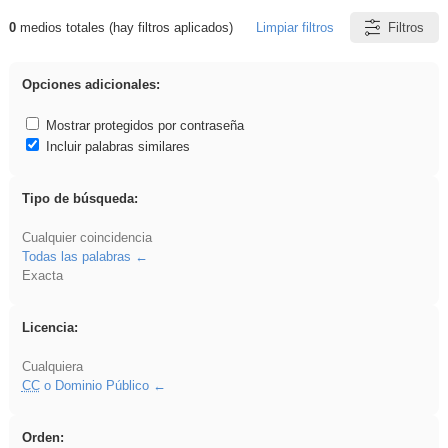
0
medios totales (hay filtros aplicados)
Limpiar filtros
Filtros
Resultados de: Explorations
Opciones adicionales:
Mostrar protegidos por contraseña
Incluir palabras similares
Tipo de búsqueda:
Cualquier coincidencia
Todas las palabras
Exacta
Licencia:
Cualquiera
CC
o Dominio Público
Orden: