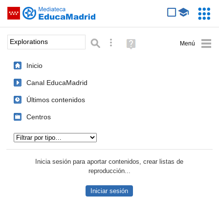
Mediateca de EducaMadrid
Saltar navegación
Servic
Educa
Palabra o frase:
Búsqueda avanzada
Ayuda
(en
ventana
Inicio
nueva)
Canal EducaMadrid
Últimos contenidos
Centros
Tipo de contenido:
Inicia sesión para aportar contenidos, crear listas de
reproducción...
Iniciar sesión