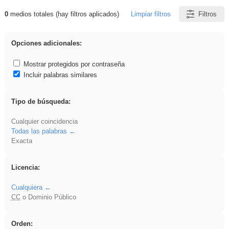
0
medios totales (hay filtros aplicados)
Limpiar filtros
Filtros
Resultados de: Explorations
Opciones adicionales:
Mostrar protegidos por contraseña
Incluir palabras similares
Tipo de búsqueda:
Cualquier coincidencia
Todas las palabras
Exacta
Licencia:
Cualquiera
CC
o Dominio Público
Orden: