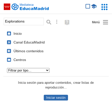
Mediateca de EducaMadrid
Saltar navegación
Servic
Educa
Palabra o frase:
Búsqueda avanzada
Ayuda
(en
ventana
Inicio
nueva)
Canal EducaMadrid
Últimos contenidos
Centros
Tipo de contenido:
Inicia sesión para aportar contenidos, crear listas de
reproducción...
Iniciar sesión