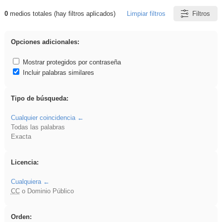
0
medios totales (hay filtros aplicados)
Limpiar filtros
Filtros
Resultados de: Explorations
Opciones adicionales:
Mostrar protegidos por contraseña
Incluir palabras similares
Tipo de búsqueda:
Cualquier coincidencia
Todas las palabras
Exacta
Licencia:
Cualquiera
CC
o Dominio Público
Orden: