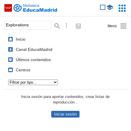
Mediateca de EducaMadrid
Saltar navegación
Servic
Educa
Palabra o frase:
Búsqueda avanzada
Ayuda
(en
ventana
Inicio
nueva)
Canal EducaMadrid
Últimos contenidos
Centros
Tipo de contenido:
Inicia sesión para aportar contenidos, crear listas de
reproducción...
Iniciar sesión