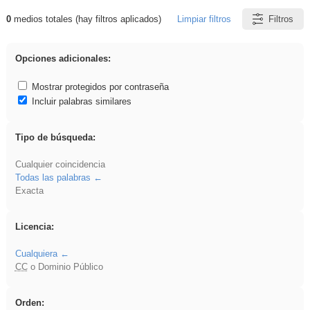
0
medios totales (hay filtros aplicados)
Limpiar filtros
Filtros
Resultados de: Explorations
Opciones adicionales:
Mostrar protegidos por contraseña
Incluir palabras similares
Tipo de búsqueda:
Cualquier coincidencia
Todas las palabras
Exacta
Licencia:
Cualquiera
CC
o Dominio Público
Orden: