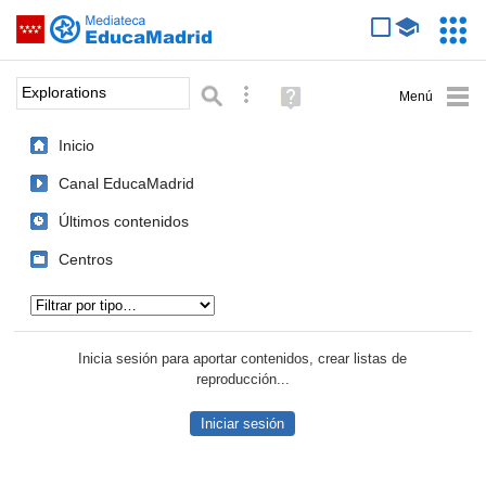
Mediateca de EducaMadrid
Saltar navegación
Servic
Educa
Palabra o frase:
Búsqueda avanzada
Ayuda
(en
ventana
Inicio
nueva)
Canal EducaMadrid
Últimos contenidos
Centros
Tipo de contenido:
Inicia sesión para aportar contenidos, crear listas de
reproducción...
Iniciar sesión