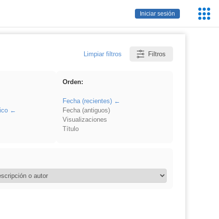
Servic
Iniciar sesión
Educa
Limpiar filtros
Filtros
Orden:
Fecha (recientes)
ico
Fecha (antiguos)
Visualizaciones
Título