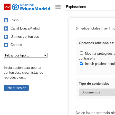
Mediateca de EducaMadrid
Saltar navegación
Palabra o frase:
Inicio
Canal EducaMadrid
0
medios totales (hay filtr
Resultados de: 
Últimos contenidos
Opciones adicionales:
Centros
Tipo de contenido:
Mostrar protegidos 
contraseña
Incluir palabras simi
Inicia sesión para aportar
contenidos, crear listas de
reproducción...
Tipo de contenido:
Iniciar sesión
No se ha encontrado ni