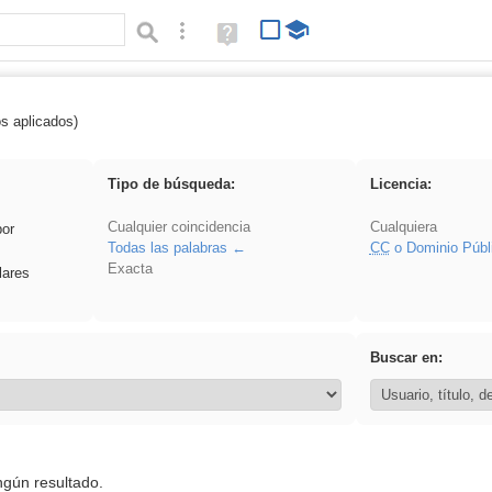
Búsqueda avanzada
Ayuda
(en
ventana
nueva)
os aplicados)
Explorations
Tipo de búsqueda:
Licencia:
Cualquier coincidencia
Cualquiera
por
Todas las palabras
CC
o Dominio Públ
Exacta
lares
Buscar en:
ngún resultado.