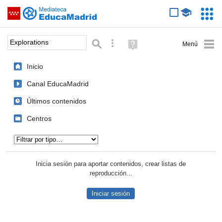
Mediateca de EducaMadrid
Saltar navegación
Servic
Educa
Palabra o frase:
Búsqueda avanzada
Ayuda
(en
ventana
Inicio
nueva)
Canal EducaMadrid
Últimos contenidos
Centros
Tipo de contenido:
Inicia sesión para aportar contenidos, crear listas de
reproducción...
Iniciar sesión