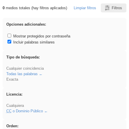
0
medios totales (hay filtros aplicados)
Limpiar filtros
Filtros
Resultados de: Explorations
Opciones adicionales:
Mostrar protegidos por contraseña
Incluir palabras similares
Tipo de búsqueda:
Cualquier coincidencia
Todas las palabras
Exacta
Licencia:
Cualquiera
CC
o Dominio Público
Orden: