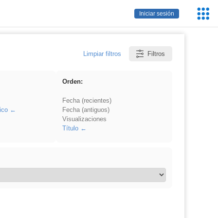
Servic
Iniciar sesión
Educa
Limpiar filtros
Filtros
Orden:
Fecha (recientes)
ico
Fecha (antiguos)
Visualizaciones
Título