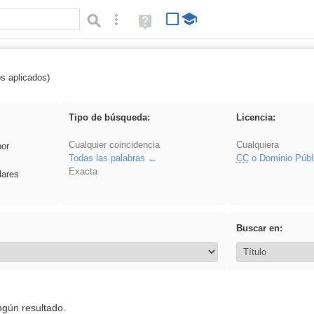
Búsqueda avanzada
Ayuda
(en
ventana
nueva)
os aplicados)
Explorations
Tipo de búsqueda:
Licencia:
Cualquier coincidencia
Cualquiera
por
Todas las palabras
CC
o Dominio Públ
Exacta
lares
Buscar en:
ngún resultado.