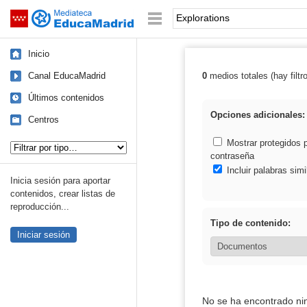
Mediateca de EducaMadrid
Saltar navegación
Palabra o frase:
Inicio
Canal EducaMadrid
0
medios totales (hay filtr
Resultados de: 
Últimos contenidos
Opciones adicionales:
Centros
Tipo de contenido:
Mostrar protegidos 
contraseña
Incluir palabras simi
Inicia sesión para aportar
contenidos, crear listas de
reproducción...
Tipo de contenido:
Iniciar sesión
No se ha encontrado ni