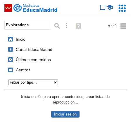
Mediateca de EducaMadrid
Saltar navegación
Servic
Educa
Palabra o frase:
Búsqueda avanzada
Ayuda
(en
ventana
Inicio
nueva)
Canal EducaMadrid
Últimos contenidos
Centros
Tipo de contenido:
Inicia sesión para aportar contenidos, crear listas de
reproducción...
Iniciar sesión