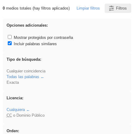
0
medios totales (hay filtros aplicados)
Limpiar filtros
Filtros
Resultados de: Explorations
Opciones adicionales:
Mostrar protegidos por contraseña
Incluir palabras similares
Tipo de búsqueda:
Cualquier coincidencia
Todas las palabras
Exacta
Licencia:
Cualquiera
CC
o Dominio Público
Orden: