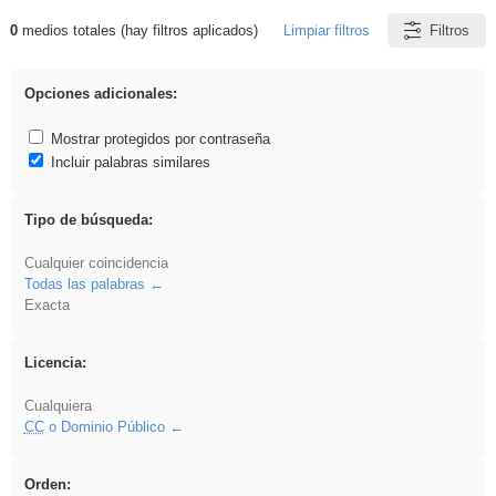
0
medios totales (hay filtros aplicados)
Limpiar filtros
Filtros
Resultados de: Explorations
Opciones adicionales:
Mostrar protegidos por contraseña
Incluir palabras similares
Tipo de búsqueda:
Cualquier coincidencia
Todas las palabras
Exacta
Licencia:
Cualquiera
CC
o Dominio Público
Orden: