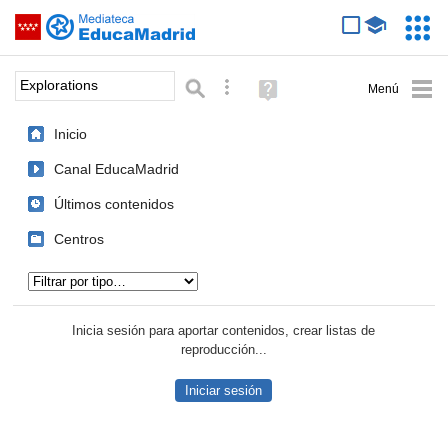
Mediateca de EducaMadrid
Saltar navegación
Servic
Educa
Palabra o frase:
Búsqueda avanzada
Ayuda
(en
ventana
Inicio
nueva)
Canal EducaMadrid
Últimos contenidos
Centros
Tipo de contenido:
Inicia sesión para aportar contenidos, crear listas de
reproducción...
Iniciar sesión