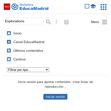
Mediateca de EducaMadrid
Saltar navegación
Servic
Educa
Palabra o frase:
Búsqueda avanzada
Ayuda
(en
ventana
Inicio
nueva)
Canal EducaMadrid
Últimos contenidos
Centros
Tipo de contenido:
Inicia sesión para aportar contenidos, crear listas de
reproducción...
Iniciar sesión