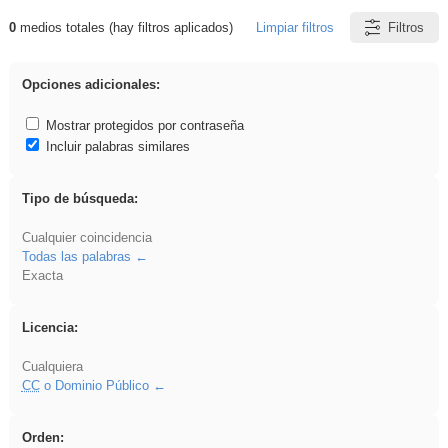
0
medios totales (hay filtros aplicados)
Limpiar filtros
Filtros
Resultados de: Explorations
Opciones adicionales:
Mostrar protegidos por contraseña
Incluir palabras similares
Tipo de búsqueda:
Cualquier coincidencia
Todas las palabras
Exacta
Licencia:
Cualquiera
CC
o Dominio Público
Orden: