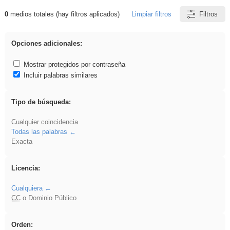
0
medios totales (hay filtros aplicados)
Limpiar filtros
Filtros
Resultados de: Explorations
Opciones adicionales:
Mostrar protegidos por contraseña
Incluir palabras similares
Tipo de búsqueda:
Cualquier coincidencia
Todas las palabras
Exacta
Licencia:
Cualquiera
CC
o Dominio Público
Orden: