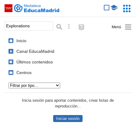
Mediateca de EducaMadrid
Saltar navegación
Servic
Educa
Palabra o frase:
Búsqueda avanzada
Ayuda
(en
ventana
Inicio
nueva)
Canal EducaMadrid
Últimos contenidos
Centros
Tipo de contenido:
Inicia sesión para aportar contenidos, crear listas de
reproducción...
Iniciar sesión