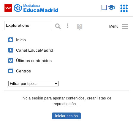
Mediateca de EducaMadrid
Saltar navegación
Servic
Educa
Palabra o frase:
Búsqueda avanzada
Ayuda
(en
ventana
Inicio
nueva)
Canal EducaMadrid
Últimos contenidos
Centros
Tipo de contenido:
Inicia sesión para aportar contenidos, crear listas de
reproducción...
Iniciar sesión