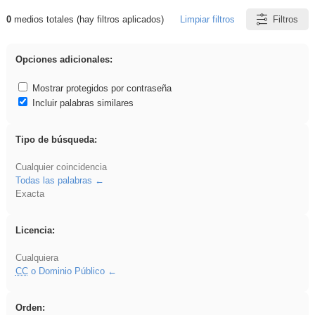
0
medios totales (hay filtros aplicados)
Limpiar filtros
Filtros
Resultados de: Explorations
Opciones adicionales:
Mostrar protegidos por contraseña
Incluir palabras similares
Tipo de búsqueda:
Cualquier coincidencia
Todas las palabras
Exacta
Licencia:
Cualquiera
CC
o Dominio Público
Orden: