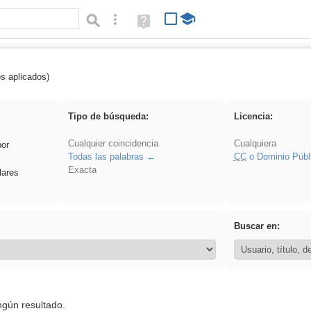
Búsqueda avanzada
Ayuda
(en
ventana
nueva)
os aplicados)
Explorations
Tipo de búsqueda:
Licencia:
Cualquier coincidencia
Cualquiera
por
Todas las palabras
CC
o Dominio Públ
Exacta
lares
Buscar en:
ngún resultado.