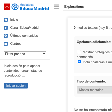
Mediateca de EducaMadrid
Saltar navegación
Palabra o frase:
Inicio
Canal EducaMadrid
0
medios totales (hay filtr
Resultados de: 
Últimos contenidos
Opciones adicionales:
Centros
Tipo de contenido:
Mostrar protegidos 
contraseña
Incluir palabras simi
Inicia sesión para aportar
contenidos, crear listas de
reproducción...
Tipo de contenido:
Iniciar sesión
No se ha encontrado ni