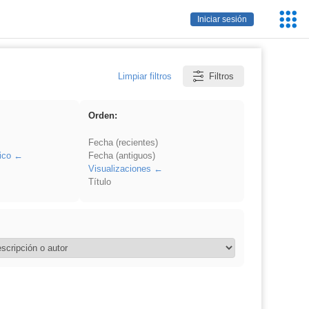
Servic
Iniciar sesión
Educa
Limpiar filtros
Filtros
Orden:
Fecha (recientes)
ico
Fecha (antiguos)
Visualizaciones
Título