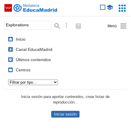
Mediateca de EducaMadrid
Saltar navegación
Servic
Educa
Palabra o frase:
Búsqueda avanzada
Ayuda
(en
ventana
Inicio
nueva)
Canal EducaMadrid
Últimos contenidos
Centros
Tipo de contenido:
Inicia sesión para aportar contenidos, crear listas de
reproducción...
Iniciar sesión