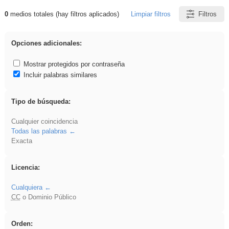
0
medios totales (hay filtros aplicados)
Limpiar filtros
Filtros
Resultados de: Explorations
Opciones adicionales:
Mostrar protegidos por contraseña
Incluir palabras similares
Tipo de búsqueda:
Cualquier coincidencia
Todas las palabras
Exacta
Licencia:
Cualquiera
CC
o Dominio Público
Orden: