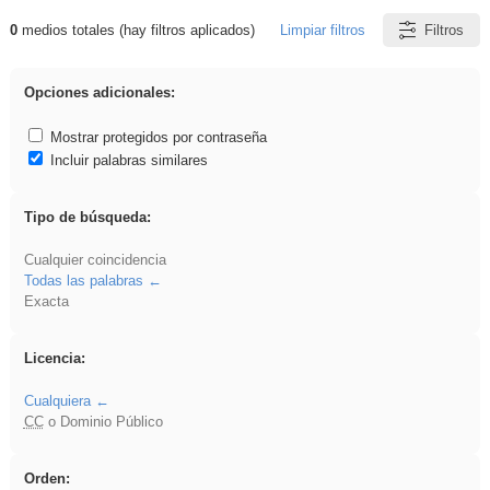
0
medios totales (hay filtros aplicados)
Limpiar filtros
Filtros
Resultados de: Explorations
Opciones adicionales:
Mostrar protegidos por contraseña
Incluir palabras similares
Tipo de búsqueda:
Cualquier coincidencia
Todas las palabras
Exacta
Licencia:
Cualquiera
CC
o Dominio Público
Orden: