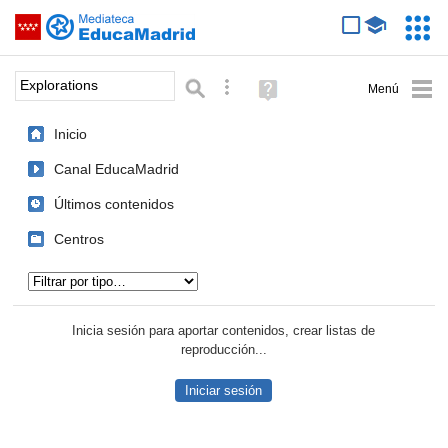
Mediateca de EducaMadrid
Saltar navegación
Servic
Educa
Palabra o frase:
Búsqueda avanzada
Ayuda
(en
ventana
Inicio
nueva)
Canal EducaMadrid
Últimos contenidos
Centros
Tipo de contenido:
Inicia sesión para aportar contenidos, crear listas de
reproducción...
Iniciar sesión