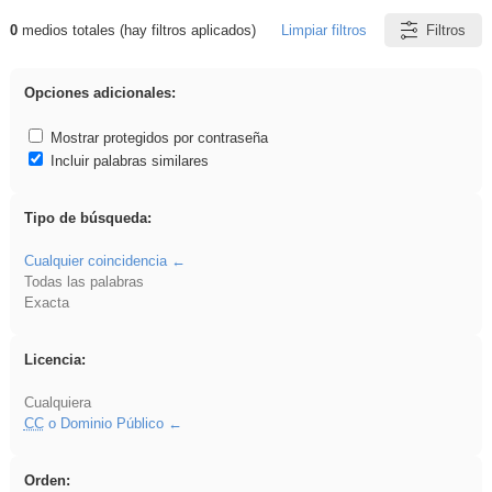
0
medios totales (hay filtros aplicados)
Limpiar filtros
Filtros
Resultados de: Explorations
Opciones adicionales:
Mostrar protegidos por contraseña
Incluir palabras similares
Tipo de búsqueda:
Cualquier coincidencia
Todas las palabras
Exacta
Licencia:
Cualquiera
CC
o Dominio Público
Orden: