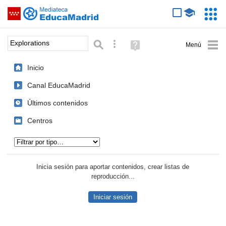
Mediateca de EducaMadrid
Saltar navegación
Servic
Educa
Palabra o frase:
Búsqueda avanzada
Ayuda
(en
ventana
Inicio
nueva)
Canal EducaMadrid
Últimos contenidos
Centros
Tipo de contenido:
Inicia sesión para aportar contenidos, crear listas de
reproducción...
Iniciar sesión