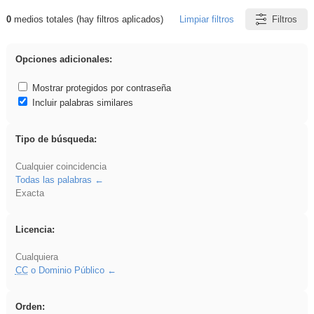
0
medios totales (hay filtros aplicados)
Limpiar filtros
Filtros
Resultados de: Explorations
Opciones adicionales:
Mostrar protegidos por contraseña
Incluir palabras similares
Tipo de búsqueda:
Cualquier coincidencia
Todas las palabras
Exacta
Licencia:
Cualquiera
CC
o Dominio Público
Orden: