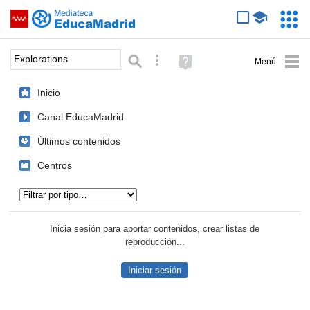
Mediateca de EducaMadrid
Saltar navegación
Servic
Educa
Palabra o frase:
Búsqueda avanzada
Ayuda
(en
ventana
Inicio
nueva)
Canal EducaMadrid
Últimos contenidos
Centros
Tipo de contenido:
Inicia sesión para aportar contenidos, crear listas de
reproducción...
Iniciar sesión