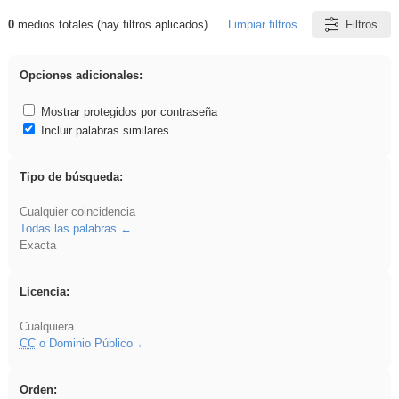
0
medios totales (hay filtros aplicados)
Limpiar filtros
Filtros
Resultados de: Explorations
Opciones adicionales:
Mostrar protegidos por contraseña
Incluir palabras similares
Tipo de búsqueda:
Cualquier coincidencia
Todas las palabras
Exacta
Licencia:
Cualquiera
CC
o Dominio Público
Orden: