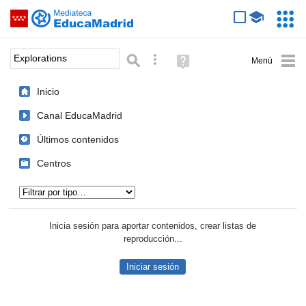
Mediateca de EducaMadrid
Saltar navegación
Servic
Educa
Palabra o frase:
Búsqueda avanzada
Ayuda
(en
ventana
Inicio
nueva)
Canal EducaMadrid
Últimos contenidos
Centros
Tipo de contenido:
Inicia sesión para aportar contenidos, crear listas de
reproducción...
Iniciar sesión