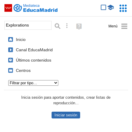
Mediateca de EducaMadrid
Saltar navegación
Servic
Educa
Palabra o frase:
Búsqueda avanzada
Ayuda
(en
ventana
Inicio
nueva)
Canal EducaMadrid
Últimos contenidos
Centros
Tipo de contenido:
Inicia sesión para aportar contenidos, crear listas de
reproducción...
Iniciar sesión