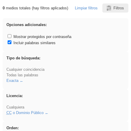
0
medios totales (hay filtros aplicados)
Limpiar filtros
Filtros
Resultados de: Explorations
Opciones adicionales:
Mostrar protegidos por contraseña
Incluir palabras similares
Tipo de búsqueda:
Cualquier coincidencia
Todas las palabras
Exacta
Licencia:
Cualquiera
CC
o Dominio Público
Orden: