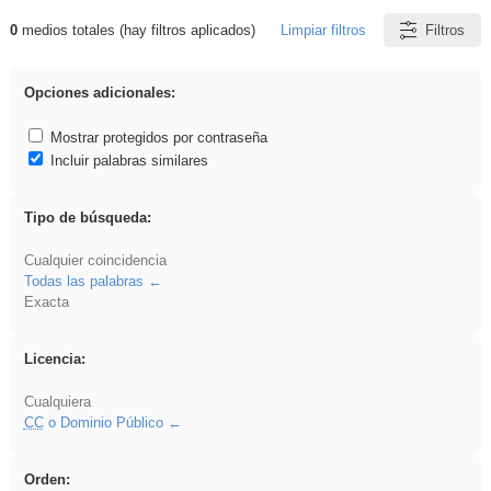
0
medios totales (hay filtros aplicados)
Limpiar filtros
Filtros
Resultados de: Explorations
Opciones adicionales:
Mostrar protegidos por contraseña
Incluir palabras similares
Tipo de búsqueda:
Cualquier coincidencia
Todas las palabras
Exacta
Licencia:
Cualquiera
CC
o Dominio Público
Orden: