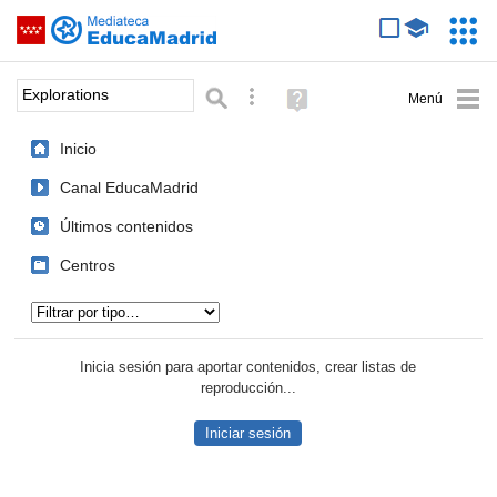
Mediateca de EducaMadrid
Saltar navegación
Servic
Educa
Palabra o frase:
Búsqueda avanzada
Ayuda
(en
ventana
Inicio
nueva)
Canal EducaMadrid
Últimos contenidos
Centros
Tipo de contenido:
Inicia sesión para aportar contenidos, crear listas de
reproducción...
Iniciar sesión