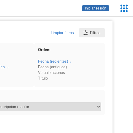
Servic
Iniciar sesión
Educa
Limpiar filtros
Filtros
Orden:
Fecha (recientes)
ico
Fecha (antiguos)
Visualizaciones
Título