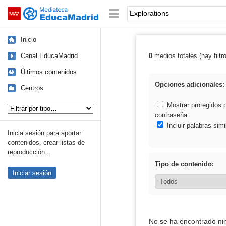
Mediateca de EducaMadrid
Saltar navegación
Palabra o frase:
Inicio
Canal EducaMadrid
0
medios totales (hay filtr
Resultados de: 
Últimos contenidos
Opciones adicionales:
Centros
Tipo de contenido:
Mostrar protegidos 
contraseña
Incluir palabras simi
Inicia sesión para aportar
contenidos, crear listas de
reproducción...
Tipo de contenido:
Iniciar sesión
No se ha encontrado ni