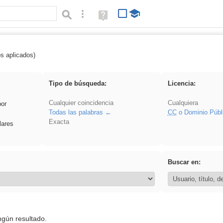
Búsqueda avanzada
Ayuda
(en
ventana
nueva)
os aplicados)
Explorations
Tipo de búsqueda:
Licencia:
Cualquier coincidencia
Cualquiera
por
Todas las palabras
CC
o Dominio Públ
Exacta
lares
Buscar en:
ngún resultado.