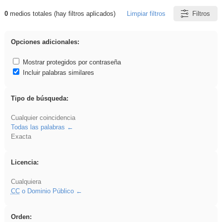
0
medios totales (hay filtros aplicados)
Limpiar filtros
Filtros
Resultados de: Explorations
Opciones adicionales:
Mostrar protegidos por contraseña
Incluir palabras similares
Tipo de búsqueda:
Cualquier coincidencia
Todas las palabras
Exacta
Licencia:
Cualquiera
CC
o Dominio Público
Orden: