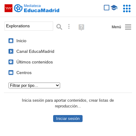
Mediateca de EducaMadrid
Saltar navegación
Servic
Educa
Palabra o frase:
Búsqueda avanzada
Ayuda
(en
ventana
Inicio
nueva)
Canal EducaMadrid
Últimos contenidos
Centros
Tipo de contenido:
Inicia sesión para aportar contenidos, crear listas de
reproducción...
Iniciar sesión