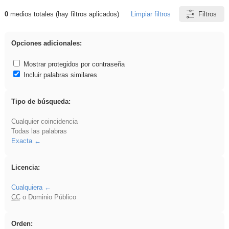
0
medios totales (hay filtros aplicados)
Limpiar filtros
Filtros
Resultados de: Explorations
Opciones adicionales:
Mostrar protegidos por contraseña
Incluir palabras similares
Tipo de búsqueda:
Cualquier coincidencia
Todas las palabras
Exacta
Licencia:
Cualquiera
CC
o Dominio Público
Orden: