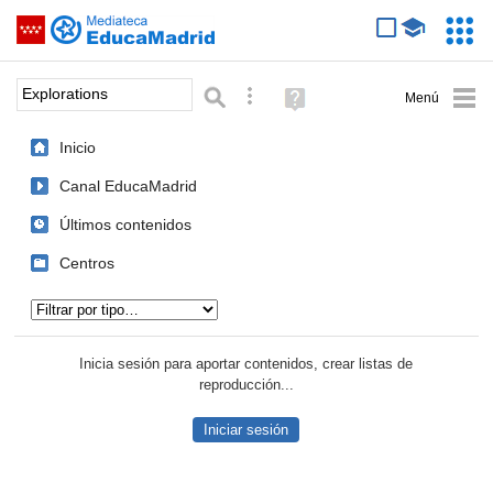
Mediateca de EducaMadrid
Saltar navegación
Servic
Educa
Palabra o frase:
Búsqueda avanzada
Ayuda
(en
ventana
Inicio
nueva)
Canal EducaMadrid
Últimos contenidos
Centros
Tipo de contenido:
Inicia sesión para aportar contenidos, crear listas de
reproducción...
Iniciar sesión